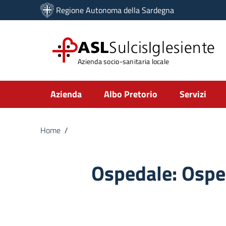
Vai ai contenuti
Regione Autonoma della Sardegna
Vai al menu di navigazione
Vai al footer
ASL
SulcisIglesiente
Azienda socio-sanitaria locale
Submenu
Azienda
Albo Pretorio
Servizi
Home
/
Ospedale:
Ospe