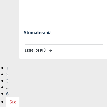
Stomaterapia
LEGGI DI PIÙ
1
2
3
…
6
Suc