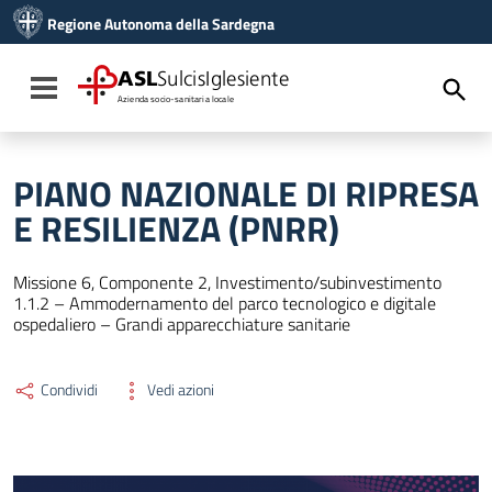
Vai ai contenuti
Regione Autonoma della Sardegna
Vai al menu di navigazione
Vai al footer
ASL
SulcisIglesiente
Toggle navigation
Azienda socio-sanitaria locale
PIANO NAZIONALE DI RIPRESA
E RESILIENZA (PNRR)
Missione 6, Componente 2, Investimento/subinvestimento
1.1.2 – Ammodernamento del parco tecnologico e digitale
ospedaliero – Grandi apparecchiature sanitarie
Condividi
Vedi azioni