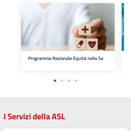
P
Programma Nazionale Equità nella Salute
I Servizi della ASL