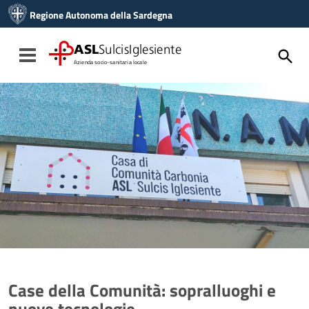
Vai ai contenuti
Regione Autonoma della Sardegna
Vai al menu di navigazione
Vai al footer
ASL
SulcisIglesiente
Toggle navigation
Azienda socio-sanitaria locale
Case della Comunità: sopralluoghi e