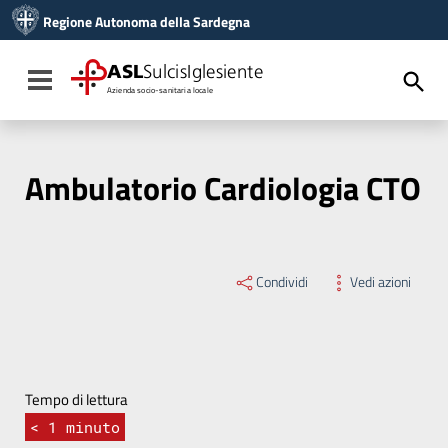
Vai ai contenuti
Regione Autonoma della Sardegna
Vai al menu di navigazione
Vai al footer
ASL
SulcisIglesiente
Toggle navigation
Azienda socio-sanitaria locale
Ambulatorio Cardiologia CTO
Condividi
Vedi azioni
Tempo di lettura
< 1
minuto