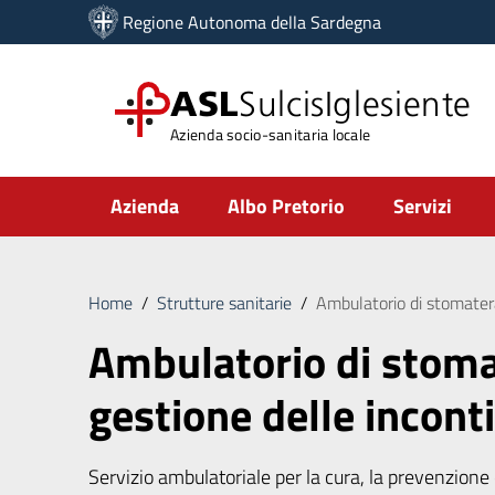
Vai ai contenuti
Regione Autonoma della Sardegna
Vai al menu di navigazione
Vai al footer
ASL
SulcisIglesiente
Azienda socio-sanitaria locale
Submenu
Azienda
Albo Pretorio
Servizi
Home
/
Strutture sanitarie
/
Ambulatorio di stomater
Ambulatorio di stoma
gestione delle incont
Servizio ambulatoriale per la cura, la prevenzione e