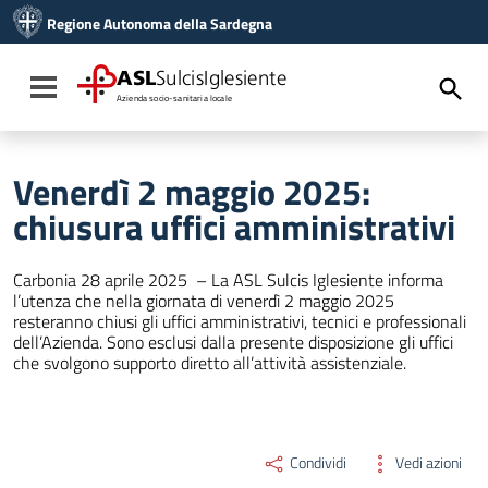
Vai ai contenuti
Regione Autonoma della Sardegna
Vai al menu di navigazione
Vai al footer
ASL
SulcisIglesiente
Toggle navigation
Azienda socio-sanitaria locale
Venerdì 2 maggio 2025:
chiusura uffici amministrativi
Carbonia 28 aprile 2025 – La ASL Sulcis Iglesiente informa
l’utenza che nella giornata di venerdì 2 maggio 2025
resteranno chiusi gli uffici amministrativi, tecnici e professionali
dell’Azienda. Sono esclusi dalla presente disposizione gli uffici
che svolgono supporto diretto all’attività assistenziale.
Condividi
Vedi azioni