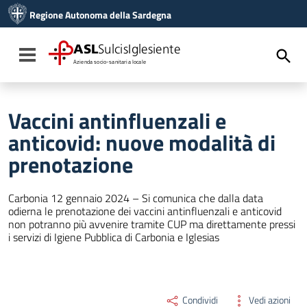
Vai ai contenuti
Regione Autonoma della Sardegna
Vai al menu di navigazione
Vai al footer
ASL
SulcisIglesiente
Toggle navigation
Azienda socio-sanitaria locale
Vaccini antinfluenzali e
anticovid: nuove modalità di
prenotazione
Carbonia 12 gennaio 2024 – Si comunica che dalla data
odierna le prenotazione dei vaccini antinfluenzali e anticovid
non potranno più avvenire tramite CUP ma direttamente pressi
i servizi di Igiene Pubblica di Carbonia e Iglesias
Condividi
Vedi azioni