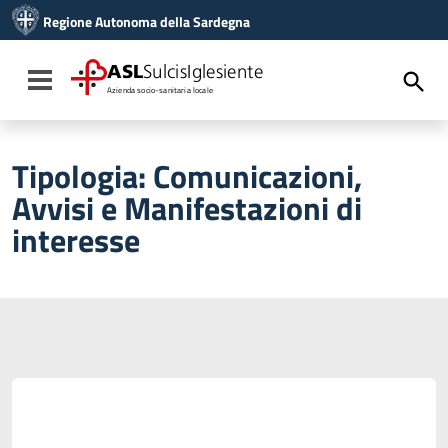
Vai ai contenuti
Regione Autonoma della Sardegna
Vai al menu di navigazione
Vai al footer
ASL
SulcisIglesiente
Toggle navigation
Azienda socio-sanitaria locale
Tipologia:
Comunicazioni,
Avvisi e Manifestazioni di
interesse