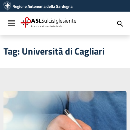
Vai ai contenuti
Regione Autonoma della Sardegna
Vai al menu di navigazione
Vai al footer
ASL
SulcisIglesiente
Toggle navigation
Azienda socio-sanitaria locale
Tag:
Università di Cagliari