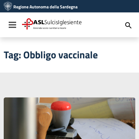
Vai ai contenuti
Regione Autonoma della Sardegna
Vai al menu di navigazione
Vai al footer
ASL
SulcisIglesiente
Toggle navigation
Azienda socio-sanitaria locale
Tag:
Obbligo vaccinale