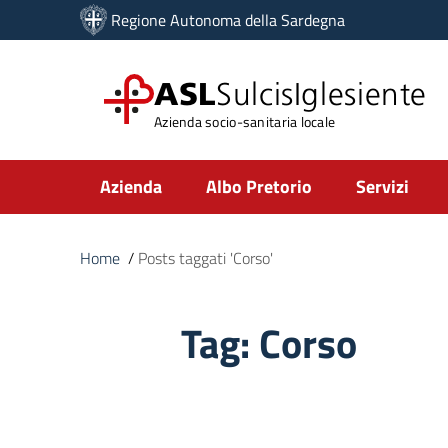
Vai ai contenuti
Regione Autonoma della Sardegna
Vai al menu di navigazione
Vai al footer
ASL
SulcisIglesiente
Azienda socio-sanitaria locale
Submenu
Azienda
Albo Pretorio
Servizi
Home
/
Posts taggati 'Corso'
Tag:
Corso