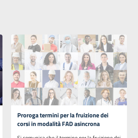
Proroga termini per la fruizione dei
corsi in modalità FAD asincrona
Si comunica che il termine per la fruizione dei