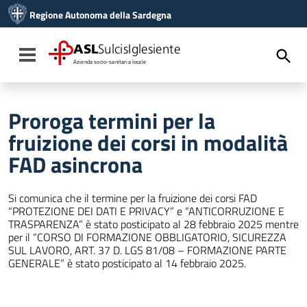
Vai ai contenuti
Regione Autonoma della Sardegna
Vai al menu di navigazione
Vai al footer
ASL
SulcisIglesiente
Toggle navigation
Azienda socio-sanitaria locale
Proroga termini per la
fruizione dei corsi in modalità
FAD asincrona
Si comunica che il termine per la fruizione dei corsi FAD
“PROTEZIONE DEI DATI E PRIVACY” e “ANTICORRUZIONE E
TRASPARENZA” è stato posticipato al 28 febbraio 2025 mentre
per il “CORSO DI FORMAZIONE OBBLIGATORIO, SICUREZZA
SUL LAVORO, ART. 37 D. LGS 81/08 – FORMAZIONE PARTE
GENERALE” è stato posticipato al 14 febbraio 2025.