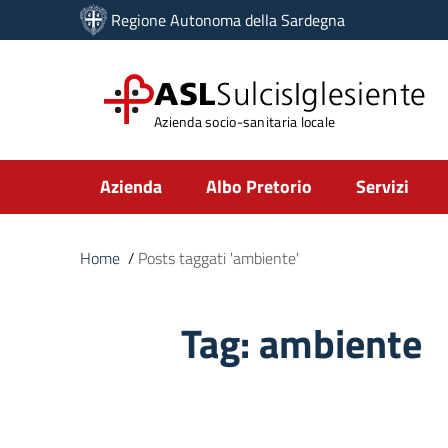
Vai ai contenuti
Regione Autonoma della Sardegna
Vai al menu di navigazione
Vai al footer
ASL
SulcisIglesiente
Azienda socio-sanitaria locale
Submenu
Azienda
Albo Pretorio
Servizi
Home
/
Posts taggati 'ambiente'
Tag:
ambiente