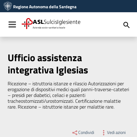
Vai ai contenuti
Regione Autonoma della Sardegna
Vai al menu di navigazione
Vai al footer
ASL
SulcisIglesiente
Toggle navigation
Azienda socio-sanitaria locale
Ufficio assistenza
integrativa Iglesias
Ricezione – istruttoria istanze e rilascio Autorizzazioni per
erogazione di dispositivi medici quali panni-traverse-cateteri
– presidi per diabetici, celiaci e pazienti
tracheostomizzati/urostomizzati. Certificazione malattie
rare. Ricezione – istruttorie istanze per malattie rare.
Condividi
Vedi azioni