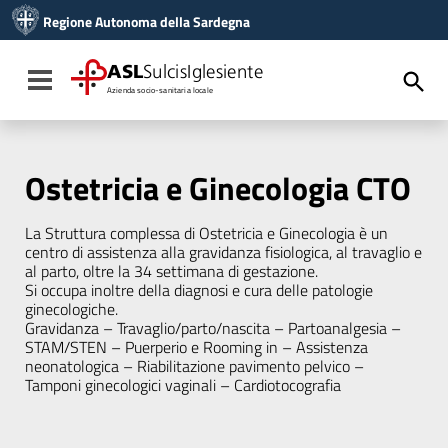
Vai ai contenuti
Regione Autonoma della Sardegna
Vai al menu di navigazione
Vai al footer
ASL
SulcisIglesiente
Toggle navigation
Azienda socio-sanitaria locale
Ostetricia e Ginecologia CTO
La Struttura complessa di Ostetricia e Ginecologia è un
centro di assistenza alla gravidanza fisiologica, al travaglio e
al parto, oltre la 34 settimana di gestazione.
Si occupa inoltre della diagnosi e cura delle patologie
ginecologiche.
Gravidanza – Travaglio/parto/nascita – Partoanalgesia –
STAM/STEN – Puerperio e Rooming in – Assistenza
neonatologica – Riabilitazione pavimento pelvico –
Tamponi ginecologici vaginali – Cardiotocografia