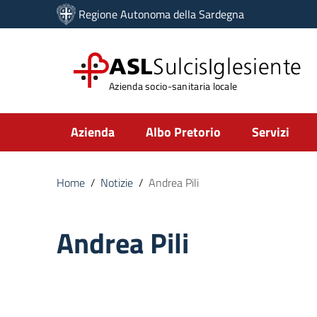
Vai ai contenuti
Regione Autonoma della Sardegna
Vai al menu di navigazione
Vai al footer
ASL
SulcisIglesiente
Azienda socio-sanitaria locale
Submenu
Azienda
Albo Pretorio
Servizi
Home
/
Notizie
/
Andrea Pili
Andrea Pili