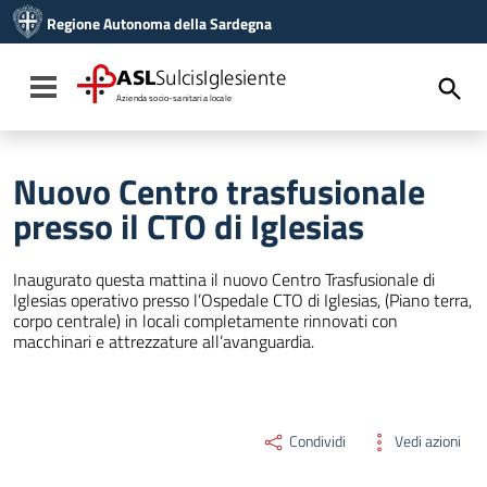
Vai ai contenuti
Regione Autonoma della Sardegna
Vai al menu di navigazione
Vai al footer
ASL
SulcisIglesiente
Toggle navigation
Azienda socio-sanitaria locale
Nuovo Centro trasfusionale
presso il CTO di Iglesias
Inaugurato questa mattina il nuovo Centro Trasfusionale di
Iglesias operativo presso l’Ospedale CTO di Iglesias, (Piano terra,
corpo centrale) in locali completamente rinnovati con
macchinari e attrezzature all’avanguardia.
Condividi
Vedi azioni