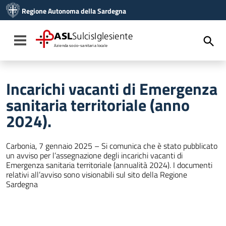
Vai ai contenuti
Regione Autonoma della Sardegna
Vai al menu di navigazione
Vai al footer
ASL
SulcisIglesiente
Toggle navigation
Azienda socio-sanitaria locale
Incarichi vacanti di Emergenza
sanitaria territoriale (anno
2024).
Carbonia, 7 gennaio 2025 – Si comunica che è stato pubblicato
un avviso per l’assegnazione degli incarichi vacanti di
Emergenza sanitaria territoriale (annualità 2024). I documenti
relativi all’avviso sono visionabili sul sito della Regione
Sardegna