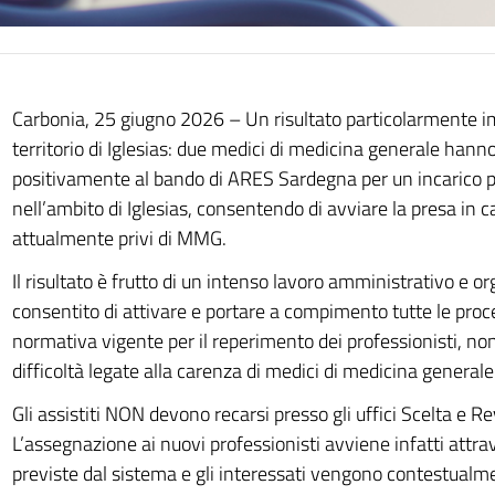
Carbonia, 25 giugno 2026 – Un risultato particolarmente im
territorio di Iglesias: due medici di medicina generale hann
positivamente al bando di ARES Sardegna per un incarico p
nell’ambito di Iglesias, consentendo di avviare la presa in ca
attualmente privi di MMG.
Il risultato è frutto di un intenso lavoro amministrativo e o
consentito di attivare e portare a compimento tutte le proc
normativa vigente per il reperimento dei professionisti, no
difficoltà legate alla carenza di medici di medicina generale
Gli assistiti NON devono recarsi presso gli uffici Scelta e R
L’assegnazione ai nuovi professionisti avviene infatti attra
previste dal sistema e gli interessati vengono contestualm