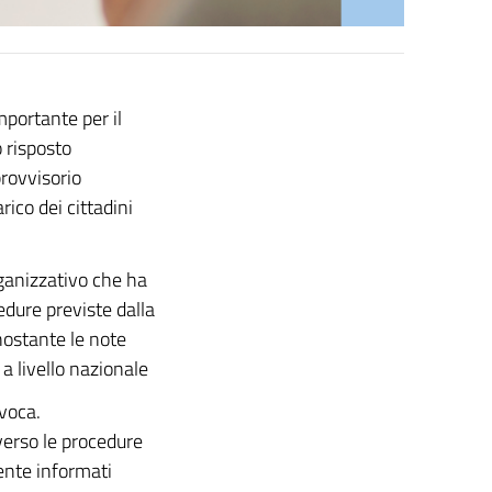
portante per il
o risposto
rovvisorio
rico dei cittadini
rganizzativo che ha
edure previste dalla
nostante le note
 a livello nazionale
evoca.
verso le procedure
ente informati