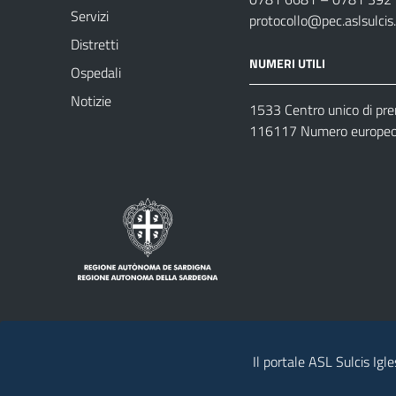
Servizi
protocollo@pec.aslsulcis.
Distretti
NUMERI UTILI
Ospedali
Notizie
1533 Centro unico di pr
116117 Numero europeo 
Il portale ASL Sulcis Igl
Note legali
Privacy policy
Contatti 