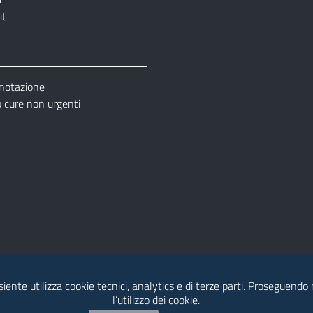
it
enotazione
cure non urgenti
esiente utilizza cookie tecnici, analytics e di terze parti. Proseguendo
– Ufficio Relazione con il Pubblico (URP)
l’utilizzo dei cookie.