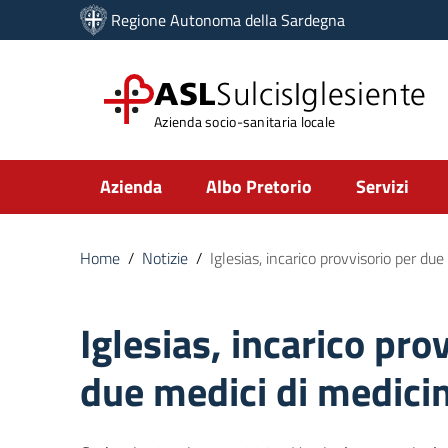
Vai ai contenuti
Regione Autonoma della Sardegna
Vai al menu di navigazione
Vai al footer
ASL
SulcisIglesiente
Azienda socio-sanitaria locale
Submenu
Azienda
Albo Pretorio
Servizi
Home
/
Notizie
/
Iglesias, incarico provvisorio per du
Iglesias, incarico pro
due medici di medici