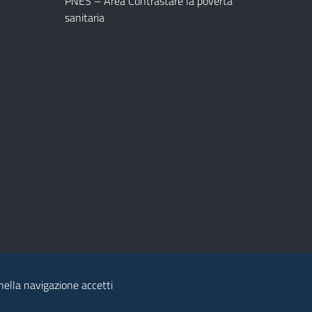
PNES – Area Contrastare la povertà
sanitaria
 nella navigazione accetti