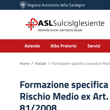
Vai ai contenuti
Regione Autonoma della Sardegna
Vai al menu di navigazione
Vai al footer
ASL
SulcisIglesiente
Azienda socio-sanitaria locale
Submenu
Azienda
Albo Pretorio
Servizi
Home
/
Notizie
/
Formazione specifica lavoratori Ris
Formazione specifica 
Rischio Medio ex Art
81/2008