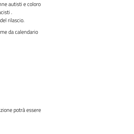
anne autisti e coloro
isti .
el rilascio.
ome da calendario
rizione potrà essere