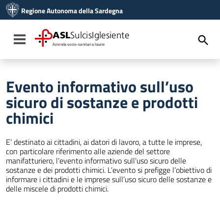
Vai ai contenuti
Regione Autonoma della Sardegna
Vai al menu di navigazione
Vai al footer
ASL
SulcisIglesiente
Toggle navigation
Azienda socio-sanitaria locale
Evento informativo sull’uso
sicuro di sostanze e prodotti
chimici
E’ destinato ai cittadini, ai datori di lavoro, a tutte le imprese,
con particolare riferimento alle aziende del settore
manifatturiero, l’evento informativo sull’uso sicuro delle
sostanze e dei prodotti chimici. L’evento si prefigge l’obiettivo di
informare i cittadini e le imprese sull’uso sicuro delle sostanze e
delle miscele di prodotti chimici.