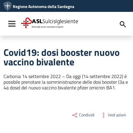
Vai ai contenuti
Regione Autonoma della Sardegna
Vai al menu di navigazione
Vai al footer
ASL
SulcisIglesiente
Toggle navigation
Azienda socio-sanitaria locale
Covid19: dosi booster nuovo
vaccino bivalente
Carbonia 14 settembre 2022 – Da oggi (14 settembre 2022) è
possibile prenotare la somministrazione delle dosi booster (3a e
4a dose) del nuovo vaccino bivalente pfizer omicron BA1.
Condividi
Vedi azioni