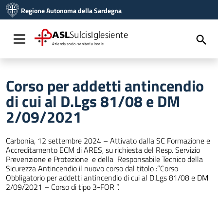
Vai ai contenuti
Regione Autonoma della Sardegna
Vai al menu di navigazione
Vai al footer
ASL
SulcisIglesiente
Toggle navigation
Azienda socio-sanitaria locale
Corso per addetti antincendio
di cui al D.Lgs 81/08 e DM
2/09/2021
Carbonia, 12 settembre 2024 – Attivato dalla SC Formazione e
Accreditamento ECM di ARES, su richiesta del Resp. Servizio
Prevenzione e Protezione e della Responsabile Tecnico della
Sicurezza Antincendio il nuovo corso dal titolo :”Corso
Obbligatorio per addetti antincendio di cui al D.Lgs 81/08 e DM
2/09/2021 – Corso di tipo 3-FOR “.