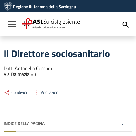
Vai ai contenuti
Regione Autonoma della Sardegna
Vai al menu di navigazione
Vai al footer
ASL
SulcisIglesiente
Toggle navigation
Azienda socio-sanitaria locale
Il Direttore sociosanitario
Dott. Antonello Cuccuru
Via Dalmazia 83
Condividi
Vedi azioni
INDICE DELLA PAGINA