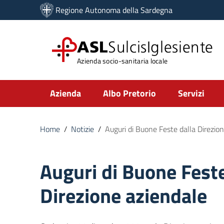
Vai ai contenuti
Regione Autonoma della Sardegna
Vai al menu di navigazione
Vai al footer
ASL
SulcisIglesiente
Azienda socio-sanitaria locale
Submenu
Azienda
Albo Pretorio
Servizi
Home
/
Notizie
/
Auguri di Buone Feste dalla Direzio
Auguri di Buone Feste
Direzione aziendale