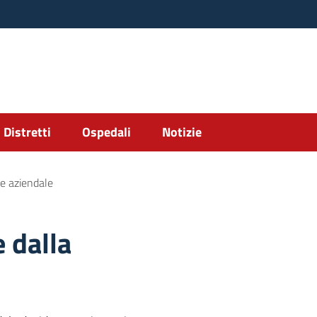
Distretti
Ospedali
Notizie
ne aziendale
 dalla