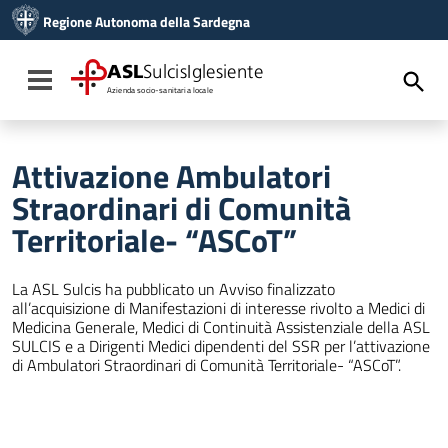
Vai ai contenuti
Regione Autonoma della Sardegna
Vai al menu di navigazione
Vai al footer
ASL
SulcisIglesiente
Toggle navigation
Azienda socio-sanitaria locale
Attivazione Ambulatori
Straordinari di Comunità
Territoriale- “ASCoT”
La ASL Sulcis ha pubblicato un Avviso finalizzato
all’acquisizione di Manifestazioni di interesse rivolto a Medici di
Medicina Generale, Medici di Continuità Assistenziale della ASL
SULCIS e a Dirigenti Medici dipendenti del SSR per l’attivazione
di Ambulatori Straordinari di Comunità Territoriale- “ASCoT”.