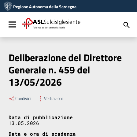
Vai ai contenuti
Regione Autonoma della Sardegna
Vai al menu di navigazione
Vai al footer
ASL
SulcisIglesiente
Toggle navigation
Azienda socio-sanitaria locale
Deliberazione del Direttore
Generale n. 459 del
13/05/2026
Condividi
Vedi azioni
Data di pubblicazione
13.05.2026
Data e ora di scadenza