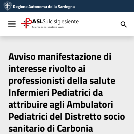
Vai ai contenuti
Regione Autonoma della Sardegna
Vai al menu di navigazione
Vai al footer
ASL
SulcisIglesiente
Toggle navigation
Azienda socio-sanitaria locale
Avviso manifestazione di
interesse rivolto ai
professionisti della salute
Infermieri Pediatrici da
attribuire agli Ambulatori
Pediatrici del Distretto socio
sanitario di Carbonia