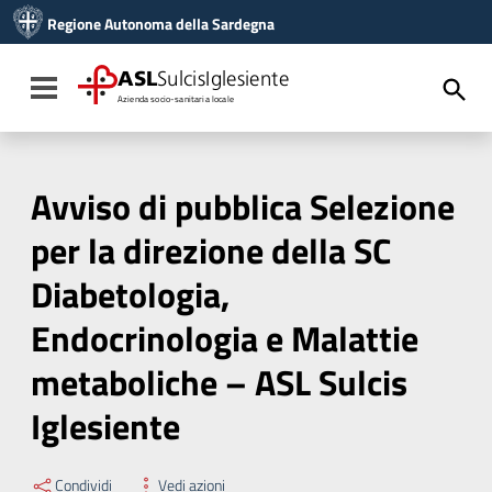
Vai ai contenuti
Regione Autonoma della Sardegna
Vai al menu di navigazione
Vai al footer
ASL
SulcisIglesiente
Toggle navigation
Azienda socio-sanitaria locale
Avviso di pubblica Selezione
per la direzione della SC
Diabetologia,
Endocrinologia e Malattie
metaboliche – ASL Sulcis
Iglesiente
Condividi
Vedi azioni