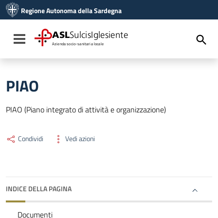
Vai ai contenuti
Regione Autonoma della Sardegna
Vai al menu di navigazione
Vai al footer
ASL
SulcisIglesiente
Toggle navigation
Azienda socio-sanitaria locale
PIAO
PIAO (Piano integrato di attività e organizzazione)
Condividi
Vedi azioni
INDICE DELLA PAGINA
Documenti