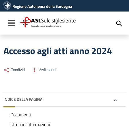
Vai ai contenuti
Regione Autonoma della Sardegna
Vai al menu di navigazione
Vai al footer
ASL
SulcisIglesiente
Toggle navigation
Azienda socio-sanitaria locale
Accesso agli atti anno 2024
Condividi
Vedi azioni
INDICE DELLA PAGINA
Documenti
Ulteriori informazioni