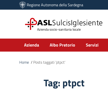
Vai ai contenuti
Regione Autonoma della Sardegna
Vai al menu di navigazione
Vai al footer
ASL
SulcisIglesiente
Azienda socio-sanitaria locale
Submenu
Azienda
Albo Pretorio
Servizi
Home
/
Posts taggati 'ptpct'
Tag:
ptpct