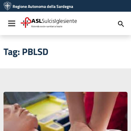
Vai ai contenuti
Regione Autonoma della Sardegna
Vai al menu di navigazione
Vai al footer
ASL
SulcisIglesiente
Toggle navigation
Azienda socio-sanitaria locale
Tag:
PBLSD