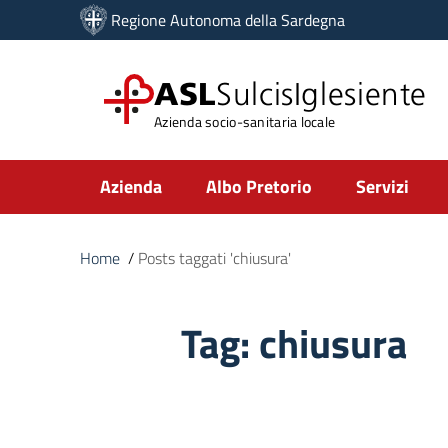
Vai ai contenuti
Regione Autonoma della Sardegna
Vai al menu di navigazione
Vai al footer
ASL
SulcisIglesiente
Azienda socio-sanitaria locale
Submenu
Azienda
Albo Pretorio
Servizi
Home
/
Posts taggati 'chiusura'
Tag:
chiusura