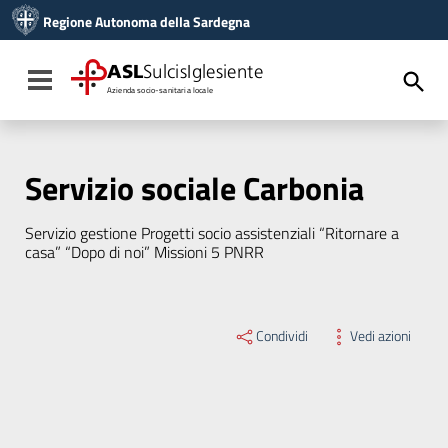
Vai ai contenuti
Regione Autonoma della Sardegna
Vai al menu di navigazione
Vai al footer
ASL
SulcisIglesiente
Toggle navigation
Azienda socio-sanitaria locale
Servizio sociale Carbonia
Servizio gestione Progetti socio assistenziali “Ritornare a
casa” “Dopo di noi” Missioni 5 PNRR
Condividi
Vedi azioni