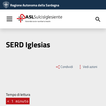
Vai ai contenuti
Regione Autonoma della Sardegna
Vai al menu di navigazione
Vai al footer
ASL
SulcisIglesiente
Toggle navigation
Azienda socio-sanitaria locale
SERD Iglesias
Condividi
Vedi azioni
Tempo di lettura
< 1
minuto