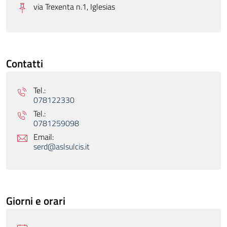
via Trexenta n.1, Iglesias
Contatti
Tel.:
078122330
Tel.:
0781259098
Email:
serd@aslsulcis.it
Giorni e orari