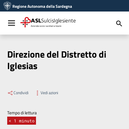
Vai ai contenuti
Regione Autonoma della Sardegna
Vai al menu di navigazione
Vai al footer
ASL
SulcisIglesiente
Toggle navigation
Azienda socio-sanitaria locale
Direzione del Distretto di
Iglesias
Condividi
Vedi azioni
Tempo di lettura
< 1
minuto