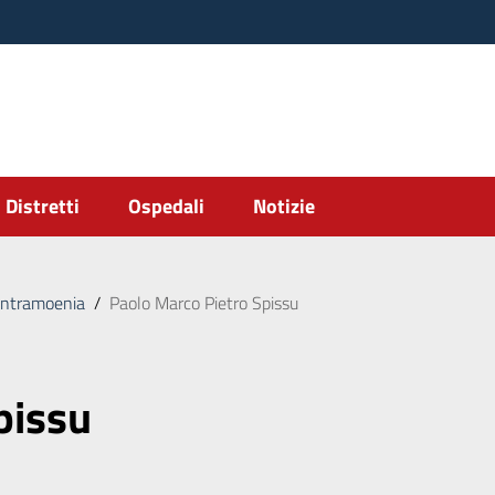
Distretti
Ospedali
Notizie
intramoenia
/
Paolo Marco Pietro Spissu
pissu