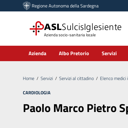
Vai ai contenuti
Regione Autonoma della Sardegna
Vai al menu di navigazione
Vai al footer
ASL
SulcisIglesiente
Azienda socio-sanitaria locale
Submenu
Azienda
Albo Pretorio
Servizi
Home
/
Servizi
/
Servizi al cittadino
/
Elenco medici 
CARDIOLOGIA
Paolo Marco Pietro S