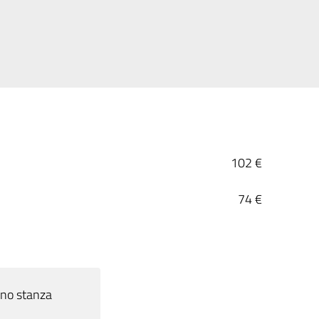
102 €
74 €
ano stanza