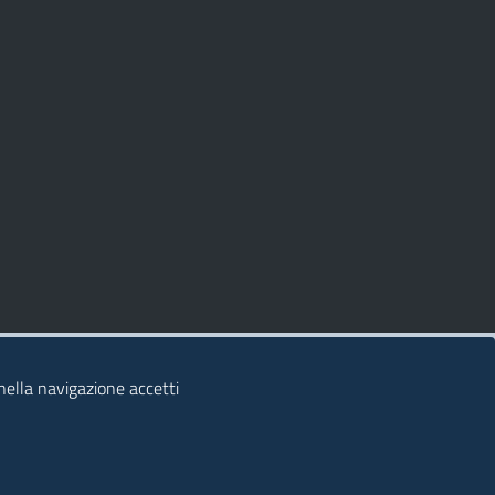
 nella navigazione accetti
© 2026 Regione Autonoma della Sardegna