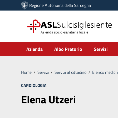
Vai ai contenuti
Regione Autonoma della Sardegna
Vai al menu di navigazione
Vai al footer
ASL
SulcisIglesiente
Azienda socio-sanitaria locale
Submenu
Azienda
Albo Pretorio
Servizi
Home
/
Servizi
/
Servizi al cittadino
/
Elenco medici 
CARDIOLOGIA
Elena Utzeri