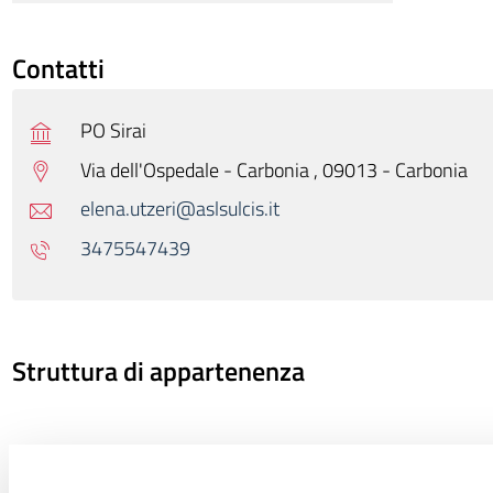
Contatti
PO Sirai
Via dell'Ospedale - Carbonia , 09013 - Carbonia
elena.utzeri@aslsulcis.it
3475547439
Struttura di appartenenza