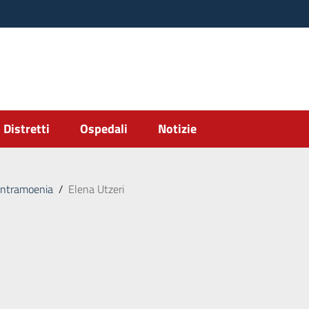
Distretti
Ospedali
Notizie
intramoenia
/
Elena Utzeri