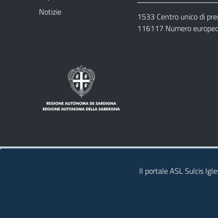
Notizie
1533 Centro unico di pr
116117 Numero europeo 
Note legali
Privacy policy
Contatti 
Il portale ASL Sulcis Igl