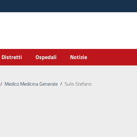
Distretti
Ospedali
Notizie
/
Medico Medicina Generale
/
Sulis Stefano