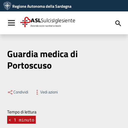
Vai ai contenuti
Regione Autonoma della Sardegna
Vai al menu di navigazione
Vai al footer
ASL
SulcisIglesiente
Toggle navigation
Azienda socio-sanitaria locale
Guardia medica di
Portoscuso
Condividi
Vedi azioni
Tempo di lettura
< 1
minuto