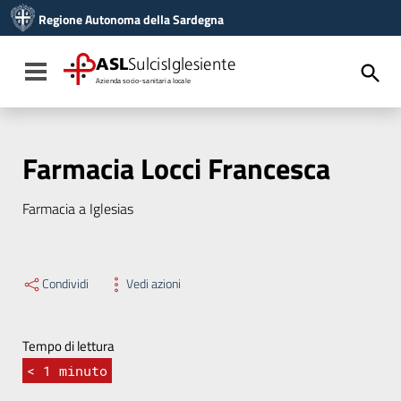
Vai ai contenuti
Regione Autonoma della Sardegna
Vai al menu di navigazione
Vai al footer
ASL
SulcisIglesiente
Toggle navigation
Azienda socio-sanitaria locale
Farmacia Locci Francesca
Farmacia a Iglesias
Condividi
Vedi azioni
Tempo di lettura
< 1
minuto