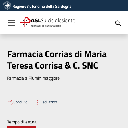
Vai ai contenuti
Regione Autonoma della Sardegna
Vai al menu di navigazione
Vai al footer
ASL
SulcisIglesiente
Toggle navigation
Azienda socio-sanitaria locale
Farmacia Corrias di Maria
Teresa Corrisa & C. SNC
Farmacia a Fluminimaggiore
Condividi
Vedi azioni
Tempo di lettura