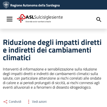
Vai ai contenuti
Regione Autonoma della Sardegna
Vai al menu di navigazione
Vai al footer
ASL
SulcisIglesiente
Toggle navigation
Azienda socio-sanitaria locale
Riduzione degli impatti diretti
e indiretti dei cambiamenti
climatici
Interventi di informazione e sensibilizzazione sulla riduzione
degli impatti diretti e indiretti dei cambiamenti climatici sulla
salute, con particolare attenzione ai rischi correlati alle ondate
di calore e ai periodi prolungati di siccità, ai rischi connessi agli
eventi alluvionali e a fenomeni di dissesto idrogeologico.
Condividi
Vedi azioni