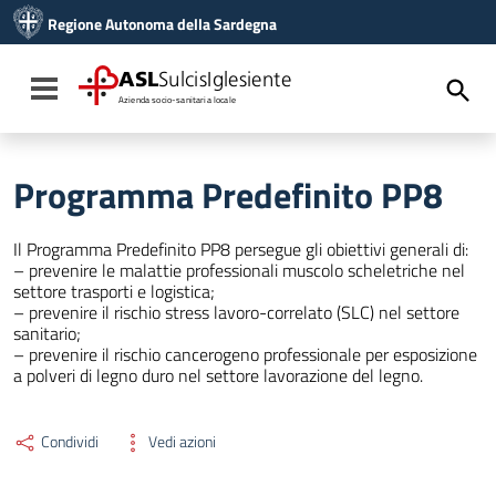
Vai ai contenuti
Regione Autonoma della Sardegna
Vai al menu di navigazione
Vai al footer
ASL
SulcisIglesiente
Toggle navigation
Azienda socio-sanitaria locale
Programma Predefinito PP8
Il Programma Predefinito PP8 persegue gli obiettivi generali di:
– prevenire le malattie professionali muscolo scheletriche nel
settore trasporti e logistica;
– prevenire il rischio stress lavoro-correlato (SLC) nel settore
sanitario;
– prevenire il rischio cancerogeno professionale per esposizione
a polveri di legno duro nel settore lavorazione del legno.
Condividi
Vedi azioni