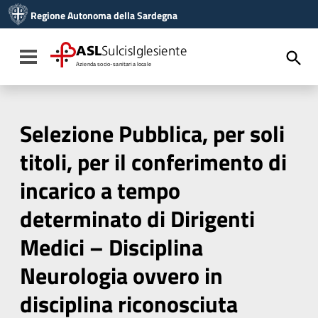
Vai ai contenuti
Regione Autonoma della Sardegna
Vai al menu di navigazione
Vai al footer
ASL
SulcisIglesiente
Toggle navigation
Azienda socio-sanitaria locale
Selezione Pubblica, per soli
titoli, per il conferimento di
incarico a tempo
determinato di Dirigenti
Medici – Disciplina
Neurologia ovvero in
disciplina riconosciuta