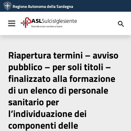
Vai ai contenuti
Regione Autonoma della Sardegna
Vai al menu di navigazione
Vai al footer
ASL
SulcisIglesiente
Toggle navigation
Azienda socio-sanitaria locale
Riapertura termini – avviso
pubblico – per soli titoli –
finalizzato alla formazione
di un elenco di personale
sanitario per
l’individuazione dei
componenti delle