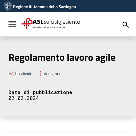
Vai ai contenuti
Regione Autonoma della Sardegna
Vai al menu di navigazione
Vai al footer
ASL
SulcisIglesiente
Toggle navigation
Azienda socio-sanitaria locale
Regolamento lavoro agile
Condividi
Vedi azioni
Data di pubblicazione
02.02.2024