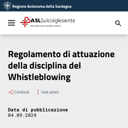
Vai ai contenuti
Regione Autonoma della Sardegna
Vai al menu di navigazione
Vai al footer
ASL
SulcisIglesiente
Toggle navigation
Azienda socio-sanitaria locale
Regolamento di attuazione
della disciplina del
Whistleblowing
Condividi
Vedi azioni
Data di pubblicazione
04.09.2024