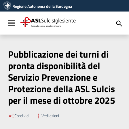
Vai ai contenuti
Regione Autonoma della Sardegna
Vai al menu di navigazione
Vai al footer
ASL
SulcisIglesiente
Toggle navigation
Azienda socio-sanitaria locale
Pubblicazione dei turni di
pronta disponibilità del
Servizio Prevenzione e
Protezione della ASL Sulcis
per il mese di ottobre 2025
Condividi
Vedi azioni